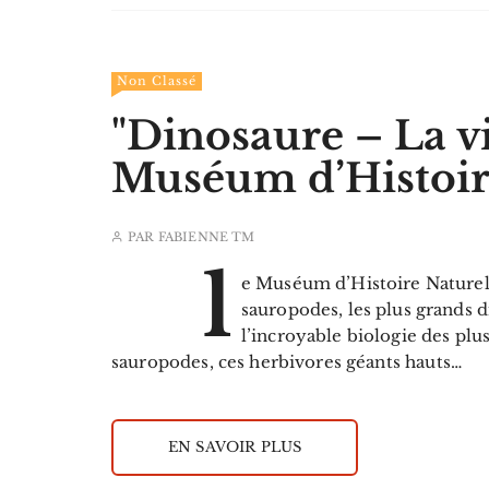
Non Classé
"Dinosaure – La vi
Muséum d’Histoire
PAR
FABIENNE TM
l
e Muséum d’Histoire Naturell
sauropodes, les plus grands d
l’incroyable biologie des plu
sauropodes, ces herbivores géants hauts…
EN SAVOIR PLUS