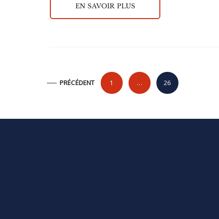
EN SAVOIR PLUS
P
PRÉCÉDENT
1
…
26
a
g
i
n
a
t