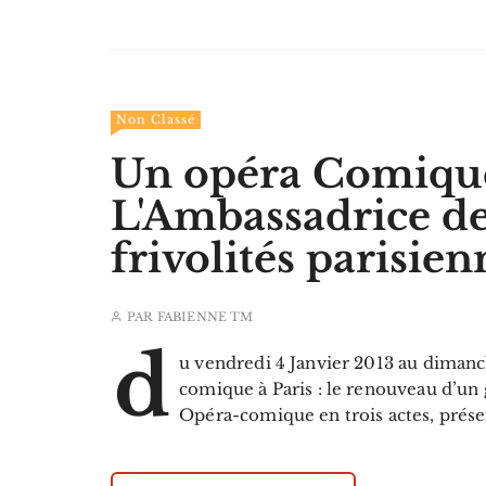
Non Classé
Un opéra Comique
L'Ambassadrice de
frivolités parisien
PAR
FABIENNE TM
d
u vendredi 4 Janvier 2013 au dimanc
comique à Paris : le renouveau d’un
Opéra-­comique en trois actes, prése