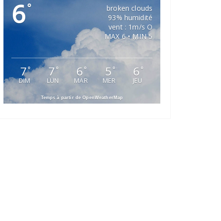
6
°
broken clouds
93% humidité
vent : 1m/s O
MAX 6 • MIN 5
7
7
6
5
6
°
°
°
°
°
DIM
LUN
MAR
MER
JEU
Temps à partir de OpenWeatherMap