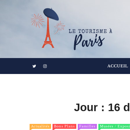
S
k
i
p
t
o
c
o
Informations touristiques, visites, excursions
Le Tourisme à
n
ACCUEIL
t
e
n
t
Jour :
16 
Actualités
Bons Plans
Familles
Musées / Exposi