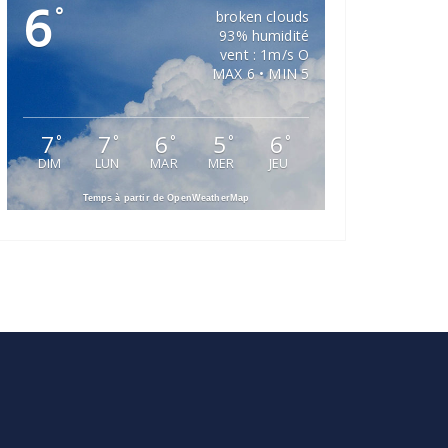
6
°
broken clouds
93% humidité
vent : 1m/s O
MAX 6 • MIN 5
7
7
6
5
6
°
°
°
°
°
DIM
LUN
MAR
MER
JEU
Temps à partir de OpenWeatherMap