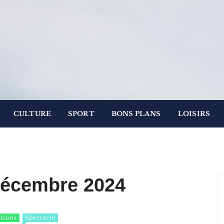
.
 Paris
CULTURE
SPORT
BONS PLANS
LOISIRS
décembre 2024
tions
Spectacle