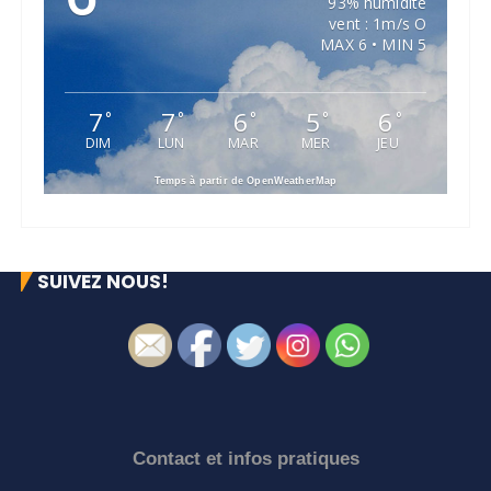
93% humidité
vent : 1m/s O
MAX 6 • MIN 5
7
7
6
5
6
°
°
°
°
°
DIM
LUN
MAR
MER
JEU
Temps à partir de OpenWeatherMap
SUIVEZ NOUS!
Contact et infos pratiques