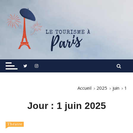
S
k
i
p
t
o
c
o
Informations touristiques, visites, excursions.
Le Tourisme à Paris
n
t
e
n
Accueil
2025
juin
1
t
Jour :
1 juin 2025
Théatre