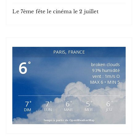
Le 7ème fête le cinéma le 2 juillet
PARIS, FRANCE
6
°
broken clouds
93% humidité
vent : 1m/s O
MAX 6 • MIN 5
7
7
6
5
6
°
°
°
°
°
DIM
LUN
MAR
MER
JEU
Temps à partir de OpenWeatherMap