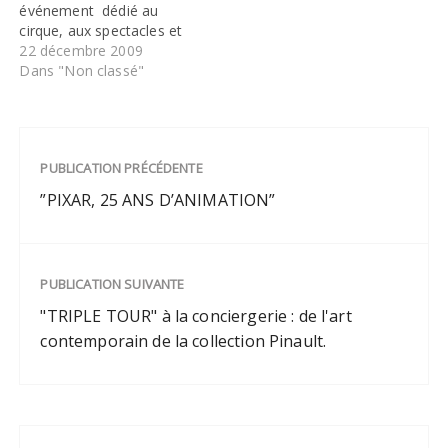
événement dédié au
cirque, aux spectacles et
aux arts forains; vous
22 décembre 2009
découvrirez , à l'occasion
Dans "Non classé"
des fêtes de fin d'année,
des attractions foraines
dont une magnifique roue
de 30 mètres de haut. Le
PUBLICATION PRÉCÉDENTE
public est…
”PIXAR, 25 ANS D’ANIMATION”
PUBLICATION SUIVANTE
"TRIPLE TOUR" à la conciergerie : de l'art
contemporain de la collection Pinault.