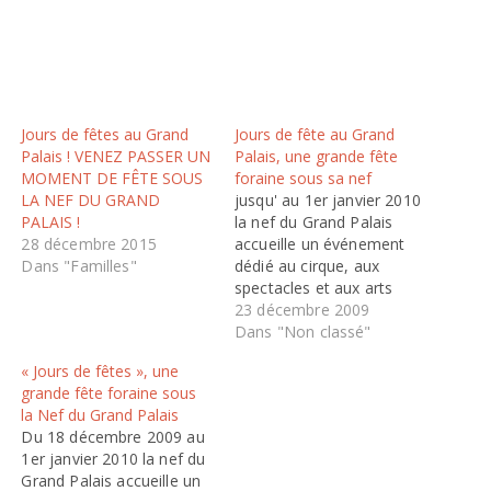
Jours de fêtes au Grand
Jours de fête au Grand
Palais ! VENEZ PASSER UN
Palais, une grande fête
MOMENT DE FÊTE SOUS
foraine sous sa nef
LA NEF DU GRAND
jusqu' au 1er janvier 2010
PALAIS !
la nef du Grand Palais
28 décembre 2015
accueille un événement
Dans "Familles"
dédié au cirque, aux
spectacles et aux arts
forains; vous découvrirez
23 décembre 2009
, à l'occasion des fêtes de
Dans "Non classé"
fin d'année, des
« Jours de fêtes », une
attractions foraines dont
grande fête foraine sous
une magnifique roue de
la Nef du Grand Palais
30 mètres de haut. Le
Du 18 décembre 2009 au
public est invité à
1er janvier 2010 la nef du
assister…
Grand Palais accueille un