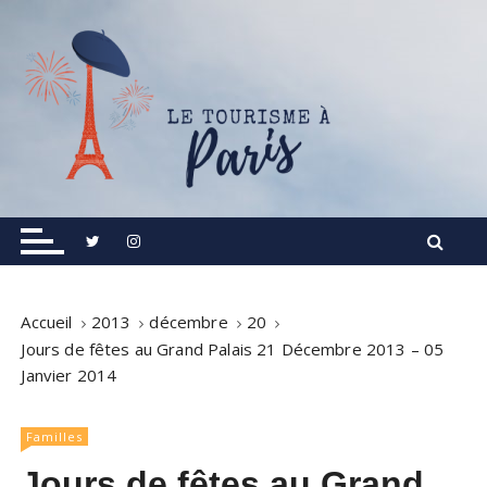
S
k
i
p
t
o
c
o
Informations touristiques, visites, excursions.
Le Tourisme à Paris
n
t
e
n
Accueil
2013
décembre
20
t
Jours de fêtes au Grand Palais 21 Décembre 2013 – 05
Janvier 2014
Familles
Jours de fêtes au Grand