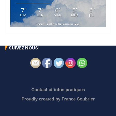
7
7
6
5
6
°
°
°
°
°
DIM
LUN
MAR
MER
JEU
Temps à partir de OpenWeatherMap
SUIVEZ NOUS!
Contact et infos pratiques
Proudly created by
France Soubrier