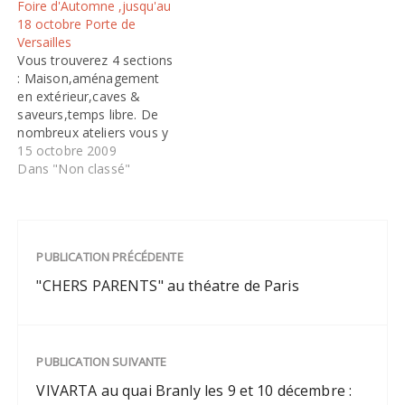
Foire d'Automne ,jusqu'au
une sélection de produits
18 octobre Porte de
authentiques et raffinés.
Versailles
Papilles en fête : c’est la
Vous trouverez 4 sections
promotion des
: Maison,aménagement
producteurs, éleveurs,
en extérieur,caves &
viticulteurs et
saveurs,temps libre. De
professionnels…
nombreux ateliers vous y
seront proposées : -
15 octobre 2009
Librairie des célébrités -
Dans "Non classé"
Œnologie - Découverte du
Web - Diagnostic' Maison
- Design - Décoration
Florale - Décoration -
PUBLICATION PRÉCÉDENTE
Envie de Cuisine - Sushi
Bar - Zen Attitude -…
"CHERS PARENTS" au théatre de Paris
PUBLICATION SUIVANTE
VIVARTA au quai Branly les 9 et 10 décembre :