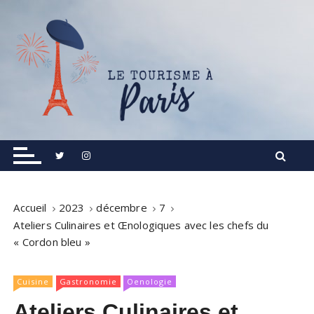
S
k
i
p
t
o
c
o
Informations touristiques, visites, excursions.
Le Tourisme à Paris
n
t
e
n
Accueil
2023
décembre
7
t
Ateliers Culinaires et Œnologiques avec les chefs du
« Cordon bleu »
Cuisine
Gastronomie
Oenologie
Ateliers Culinaires et