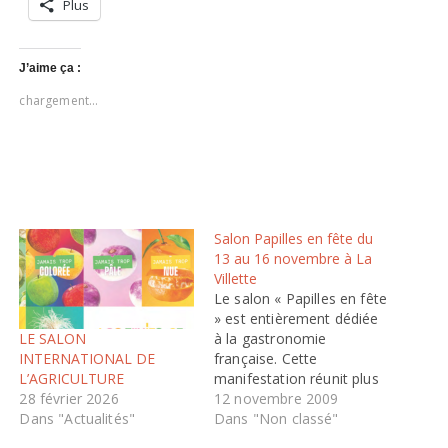
Plus
J’aime ça :
chargement…
Salon Papilles en fête du
13 au 16 novembre à La
Villette
Le salon « Papilles en fête
» est entièrement dédiée
LE SALON
à la gastronomie
INTERNATIONAL DE
française. Cette
L’AGRICULTURE
manifestation réunit plus
28 février 2026
de 200 exposants et
12 novembre 2009
Dans "Actualités"
acteurs du monde de la
Dans "Non classé"
cuisine pour présenter