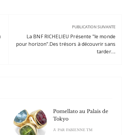
août jusqu'à minuit
moitié du XXème siècle. Ils sont
modèles, de nombreux
aussi deux collectionneurs de
génie, qui composent pour eux-
mêmes des…
PUBLICATION SUIVANTE
u
La BNF RICHELIEU Présente "le monde
pour horizon".Des trésors à découvrir sans
tarder….
Pomellato au Palais de
Tokyo
PAR
FABIENNE TM