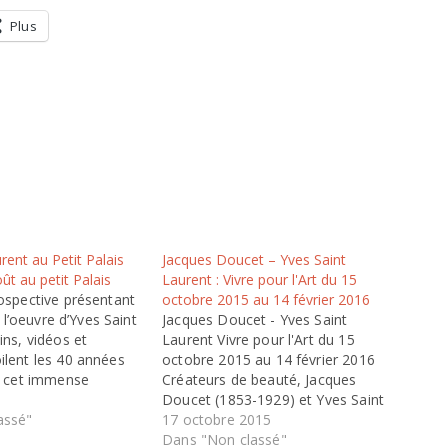
Plus
rent au Petit Palais
Jacques Doucet – Yves Saint
ût au petit Palais
Laurent : Vivre pour l'Art du 15
ospective présentant
octobre 2015 au 14 février 2016
e l’oeuvre d’Yves Saint
Jacques Doucet - Yves Saint
ins, vidéos et
Laurent Vivre pour l'Art du 15
lent les 40 années
octobre 2015 au 14 février 2016
e cet immense
Créateurs de beauté, Jacques
uis ses débuts chez
Doucet (1853-1929) et Yves Saint
ime collection en
assé"
Laurent (1936-2008) sont tous les
17 octobre 2015
turne exceptionnelle
deux couturiers, chacun dans une
Dans "Non classé"