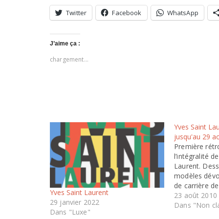
Twitter
Facebook
WhatsApp
J’aime ça :
chargement…
Yves Saint Lau
jusqu'au 29 ao
Première rétr
l’intégralité d
Laurent. Dess
modèles dévoi
de carrière d
Yves Saint Laurent
créateur, dep
23 août 2010
29 janvier 2022
Dior à son ult
Dans "Non cl
Dans "Luxe"
2002. Une noc