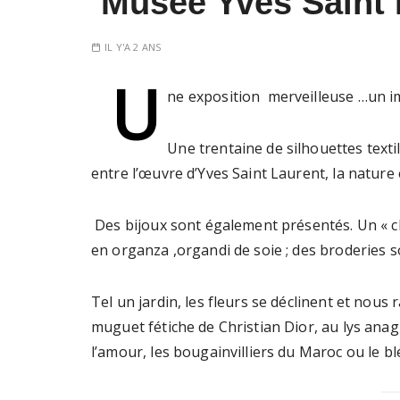
Musée Yves Saint 
IL Y'A 2 ANS
U
ne exposition merveilleuse …un 
Une trentaine de silhouettes texti
entre l’œuvre d’Yves Saint Laurent, la nature e
Des bijoux sont également présentés. Un « c
en organza ,organdi de soie ; des broderie
Tel un jardin, les fleurs se déclinent et nous 
muguet fétiche de Christian Dior, au lys anag
l’amour, les bougainvilliers du Maroc ou le b