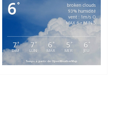
6
°
broken clouds
93% humidité
vent : 1m/s O
MAX 6 • MIN 5
7
7
6
5
6
°
°
°
°
°
DIM
LUN
MAR
MER
JEU
Temps à partir de OpenWeatherMap