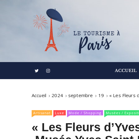
S
k
i
p
t
o
c
o
Informations touristiques, visites, excursions
Le Tourisme à
n
ACCUEIL
t
e
n
Accueil
2024
septembre
19
« Les Fleurs 
t
Artisanat
Luxe
Mode / Shopping
Musées / Exposit
« Les Fleurs d’Yves