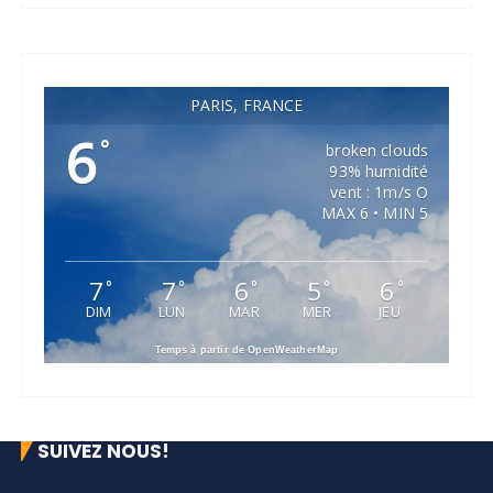
PARIS, FRANCE
6
°
broken clouds
93% humidité
vent : 1m/s O
MAX 6 • MIN 5
7
7
6
5
6
°
°
°
°
°
DIM
LUN
MAR
MER
JEU
Temps à partir de OpenWeatherMap
SUIVEZ NOUS!