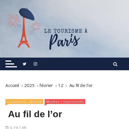
S
k
i
p
t
o
c
o
Informations touristiques, visites, excursions.
Le Tourisme à Paris
n
t
e
n
Accueil
2025
février
12
Au fil de l’or
t
Cultures Du Monde
Musées / Expositions
Au fil de l’or
IL Y'A 1 AN