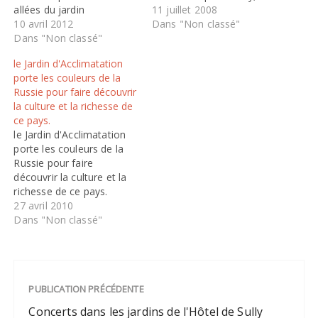
allées du jardin
accueille des sessions de
11 juillet 2008
d'acclimatation pendant
10 avril 2012
danse des cultures
Dans "Non classé"
un mois et proposeront
Dans "Non classé"
présentes dans ses
spectacles, concerts,
collections : haka
le Jardin d'Acclimatation
défilés et parades en plein
océanien, capoeira
porte les couleurs de la
air (danse, musique,
amazonienne, silat et
Russie pour faire découvrir
théâtre) mais aussi
danses africaines. Chaque
la culture et la richesse de
expositions,
séance propose
ce pays.
démonstrations, ateliers
démonstration et
le Jardin d'Acclimatation
dans des domaines
initiation…
porte les couleurs de la
variés . Une centaine
Russie pour faire
d’artisans et d’exposants
découvrir la culture et la
venus de toutes les
richesse de ce pays.
régions…
jusqu' au 16 mai 2010,
27 avril 2010
dans l'univers russe. De
Dans "Non classé"
nombreux artisans venus
de tout le pays,
exposent des céramiques,
porcelaines, bois peints,
PUBLICATION PRÉCÉDENTE
faïences, samovars,
bijoux en ambre,
Concerts dans les jardins de l'Hôtel de Sully