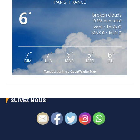
PARIS, FRANCE
6
°
broken clouds
93% humidité
vent : 1m/s O
MAX 6 • MIN 5
7
7
6
5
6
°
°
°
°
°
DIM
LUN
MAR
MER
JEU
Temps à partir de OpenWeatherMap
SUIVEZ NOUS!