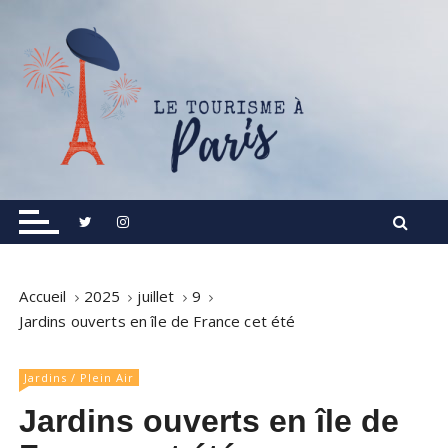
S
k
i
p
t
o
c
o
Informations touristiques, visites, excursions.
Le Tourisme à Paris
n
t
e
n
Accueil
2025
juillet
9
t
Jardins ouverts en île de France cet été
Jardins / Plein Air
Jardins ouverts en île de