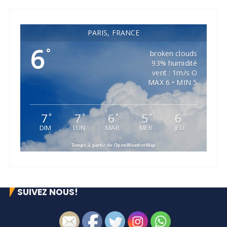
PARIS, FRANCE
6
°
broken clouds
93% humidité
vent : 1m/s O
MAX 6 • MIN 5
7
7
6
5
6
°
°
°
°
°
DIM
LUN
MAR
MER
JEU
Temps à partir de OpenWeatherMap
SUIVEZ NOUS!