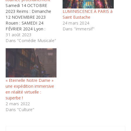
Samedi 14 OCTOBRE
LUMINISCENCE À PARIS à
2023 Reims : Dimanche
Saint Eustache
12 NOVEMBRE 2023
24 mars 2024
Rouen : SAMEDI 24
Dans "immersif"
FÉVRIER 2024 Lyon :
SAMEDI 9 MARS 2024
31 août 2023
Strasbourg : SAMEDI 15
Dans "Comédie Musicale"
JUIN 2024 Nice : SAMEDI
29 JUIN 2024 SPECTACLE
HOMMAGE L’intuition de"
La Dame de Pierre" est
née en avril 2019, au
lendemain de…
« Eternelle Notre Dame »
une expédition immersive
en réalité virtuelle :
superbe !
2 mars 2022
Dans "Culture"