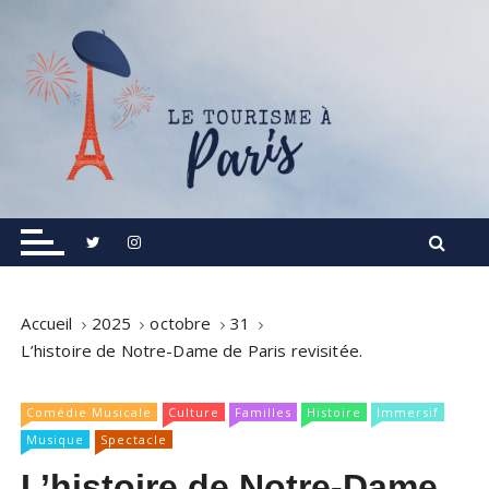
S
k
i
p
t
o
c
o
Informations touristiques, visites, excursions.
Le Tourisme à Paris
n
t
e
n
Accueil
2025
octobre
31
t
L’histoire de Notre-Dame de Paris revisitée.
Comédie Musicale
Culture
Familles
Histoire
Immersif
Musique
Spectacle
L’histoire de Notre-Dame