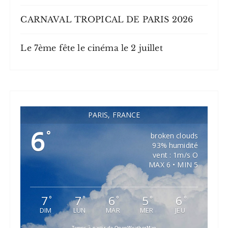
CARNAVAL TROPICAL DE PARIS 2026
Le 7ème fête le cinéma le 2 juillet
PARIS, FRANCE
6
°
broken clouds
93% humidité
vent : 1m/s O
MAX 6 • MIN 5
7
7
6
5
6
°
°
°
°
°
DIM
LUN
MAR
MER
JEU
Temps à partir de OpenWeatherMap