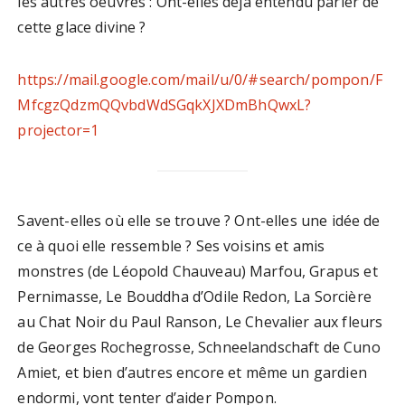
les autres oeuvres : Ont-elles déjà entendu parler de
cette glace divine ?
https://mail.google.com/mail/u/0/#search/pompon/F
MfcgzQdzmQQvbdWdSGqkXJXDmBhQwxL?
projector=1
Savent-elles où elle se trouve ? Ont-elles une idée de
ce à quoi elle ressemble ? Ses voisins et amis
monstres (de Léopold Chauveau) Marfou, Grapus et
Pernimasse, Le Bouddha d’Odile Redon, La Sorcière
au Chat Noir du Paul Ranson, Le Chevalier aux fleurs
de Georges Rochegrosse, Schneelandschaft de Cuno
Amiet, et bien d’autres encore et même un gardien
endormi, vont tenter d’aider Pompon.