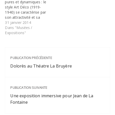
pures et dynamiques : le
style Art Déco (1919-
1940) se caractérise par
son attractivité et sa
vivacité. Né de l’impulsion
31 janvier 2014
des créateurs français tels
Dans "Musées /
que les architectes Henri
Expositions"
Sauvage, Robert Mallet-
Stevens, Pierre Patout,
les décorateurs André
Véra, Louis Süe, André
PUBLICATION PRÉCÉDENTE
Mare et Jacques-Émile
Ruhlmann, le couturier
Dolorès au Théatre La Bruyère
Paul…
PUBLICATION SUIVANTE
Une exposition immersive pour Jean de La
Fontaine