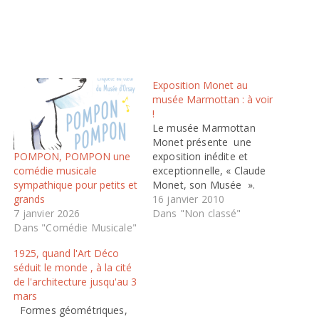
Exposition Monet au
musée Marmottan : à voir
!
Le musée Marmottan
Monet présente une
POMPON, POMPON une
exposition inédite et
comédie musicale
exceptionnelle, « Claude
sympathique pour petits et
Monet, son Musée ».
grands
Pour la première fois, le
16 janvier 2010
7 janvier 2026
musée présente
Dans "Non classé"
Dans "Comédie Musicale"
l’intégralité de sa
collection Monet, la plus
1925, quand l'Art Déco
riche au monde :
séduit le monde , à la cité
Impression, Soleil Levant,
de l'architecture jusqu'au 3
Les Nymphéas, Iris, ponts
mars
Japonais, portrait de Poly,
Formes géométriques,
la Barque, La Meule, les…