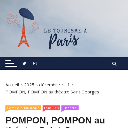
S
k
i
p
t
o
c
o
Informations touristiques, visites, excursions.
Le Tourisme à Paris
n
t
e
n
Accueil
2025
décembre
11
t
POMPON, POMPON au théatre Saint Georges
Comédie Musicale
Familles
Théatre
POMPON, POMPON au