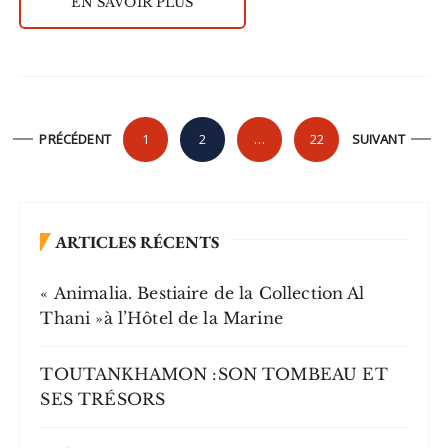
EN SAVOIR PLUS
P
PRÉCÉDENT
1
2
…
22
SUIVANT
a
g
i
ARTICLES RÉCENTS
n
a
« Animalia. Bestiaire de la Collection Al
t
Thani »à l’Hôtel de la Marine
i
o
TOUTANKHAMON :SON TOMBEAU ET
SES TRÉSORS
n
d