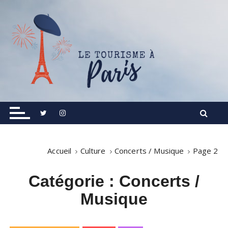
S
k
i
p
t
o
c
o
Informations touristiques, visites, excursions.
Le Tourisme à Paris
n
t
e
n
Accueil
Culture
Concerts / Musique
Page 2
t
Catégorie :
Concerts /
Musique