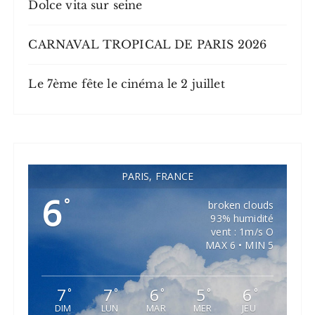
Dolce vita sur seine
e
s
CARNAVAL TROPICAL DE PARIS 2026
p
u
Le 7ème fête le cinéma le 2 juillet
b
l
i
c
PARIS, FRANCE
a
6
°
broken clouds
t
93% humidité
i
vent : 1m/s O
MAX 6 • MIN 5
o
n
7
7
6
5
6
°
°
°
°
°
s
DIM
LUN
MAR
MER
JEU