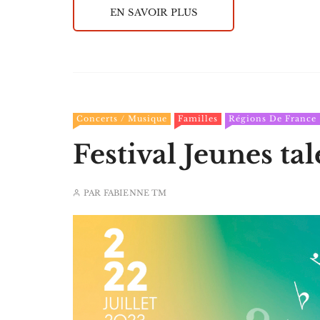
EN SAVOIR PLUS
Concerts / Musique
Familles
Régions De France
Festival Jeunes tal
PAR
FABIENNE TM