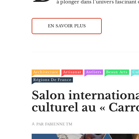
à plonger dans l’univers fascinant 
EN SAVOIR PLUS
Architecture
Artisanat
Ateliers
Beaux Arts
Cul
Régions De France
Salon internation
culturel au « Car
PAR
FABIENNE TM