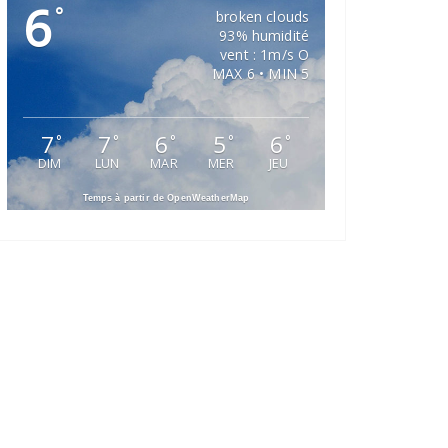
6
°
broken clouds
93% humidité
vent : 1m/s O
MAX 6 • MIN 5
7
7
6
5
6
°
°
°
°
°
DIM
LUN
MAR
MER
JEU
Temps à partir de OpenWeatherMap