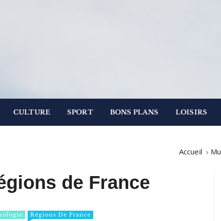
.
 Paris
CULTURE
SPORT
BONS PLANS
LOISIRS
Accueil
Mu
égions de France
nologie
Régions De France