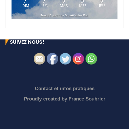
7
7
6
5
6
DIM
LUN
MAR
MER
JEU
Temps à partir de OpenWeatherMap
SUIVEZ NOUS!
Contact et infos pratiques
Proudly created by
France Soubrier