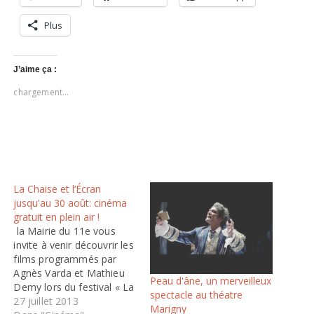
Plus
J’aime ça :
chargement…
La Chaise et l’Écran
jusqu'au 30 août: cinéma
gratuit en plein air !
la Mairie du 11e vous
invite à venir découvrir les
films programmés par
Agnès Varda et Mathieu
Peau d'âne, un merveilleux
Demy lors du festival « La
spectacle au théatre
Chaise et L’Écran »
27 juillet 2013
Marigny