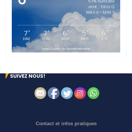
93% humidité
vent : 1m/s O
MAX 6 • MIN 5
7
7
6
5
6
°
°
°
°
°
DIM
LUN
MAR
MER
JEU
Temps à partir de OpenWeatherMap
SUIVEZ NOUS!
Contact et infos pratiques