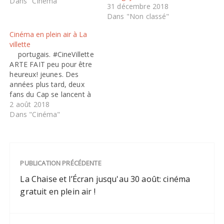
Comme chaque année, «
Dans "Cinéma"
31 décembre 2018
La Chaise et L’Écran » fait
Dans "Non classé"
la part belle au cinéma
dans le 11e en proposant
Cinéma en plein air à La
tout au long…
villette
portugais. #CineVillette
ARTE FAIT peu pour être
heureux! jeunes. Des
années plus tard, deux
fans du Cap se lancent à
sa recherche. Sugar Man
2 août 2018
de BRISE-RESSORT -
Dans "Cinéma"
HARMONY KORINE Jeudi
2 août Pour financer leur
Spring Break, quatre filles
braquent une banque.
PUBLICATION PRÉCÉDENTE
Alors qu'elles sont
arrêtées par…
La Chaise et l’Écran jusqu'au 30 août: cinéma
gratuit en plein air !