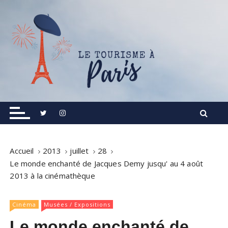
S
k
i
p
t
o
c
o
Informations touristiques, visites, excursions.
Le Tourisme à Paris
n
t
e
n
Accueil
2013
juillet
28
t
Le monde enchanté de Jacques Demy jusqu' au 4 août
2013 à la cinémathèque
Cinéma
Musées / Expositions
Le monde enchanté de