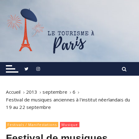
S
k
i
p
t
o
c
o
Informations touristiques, visites, excursions.
Le Tourisme à Paris
n
t
e
n
Accueil
2013
septembre
6
t
Festival de musiques anciennes à l'institut néerlandais du
19 au 22 septembre
Festivals / Manifestations
Musique
Festival de musiques