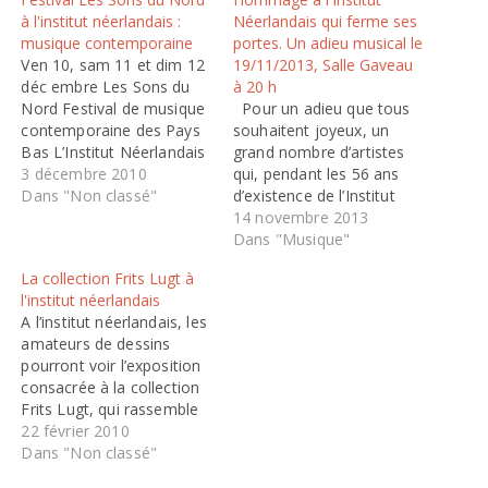
à l'institut néerlandais :
Néerlandais qui ferme ses
musique contemporaine
portes. Un adieu musical le
Ven 10, sam 11 et dim 12
19/11/2013, Salle Gaveau
déc embre Les Sons du
à 20 h
Nord Festival de musique
Pour un adieu que tous
contemporaine des Pays
souhaitent joyeux, un
Bas L’Institut Néerlandais
grand nombre d’artistes
espère transmettre cet
3 décembre 2010
qui, pendant les 56 ans
engouement batave pour
Dans "Non classé"
d’existence de l’Institut
la musique
Néerlandais, ont fait vivre
14 novembre 2013
contemporaine à travers
à Paris l’interprétation
Dans "Musique"
quatre concerts et la
mais aussi les
La collection Frits Lugt à
projection d’un film
compositeurs des Pays-
l'institut néerlandais
documentaire. Chaque
Bas. Du baroque aux
A l’institut néerlandais, les
concert sera présenté au
musiques du monde, sans
amateurs de dessins
public. Vendredi 10
oublier le romantisme…
pourront voir l’exposition
décembre…
Avec Musica Amphion &
consacrée à la collection
Wilbert Hazelzet, Egidius…
Frits Lugt, qui rassemble
des dessins des plus
22 février 2010
grands artistes français:
Dans "Non classé"
François Boucher,