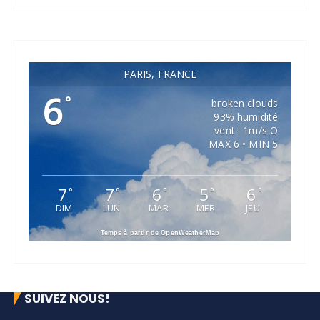
PARIS, FRANCE
6
°
broken clouds
93% humidité
vent : 1m/s O
MAX 6 • MIN 5
7
7
6
5
6
°
°
°
°
°
DIM
LUN
MAR
MER
JEU
Temps à partir de OpenWeatherMap
SUIVEZ NOUS!