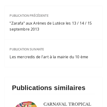
Femme debout vue de
dos, Pierre noire,
sanguine, craie. Fondation
PUBLICATION PRÉCÉDENTE
Custodia Collection Frits
Lugt copyright La
"Zarafa" aux Arènes de Lutèce les 13 / 14 / 15
Collection Frits Lugt est,
septembre 2013
depuis 1964, la…
PUBLICATION SUIVANTE
Les mercredis de l'art à la mairie du 10 ème
Publications similaires
CARNAVAL TROPICAL