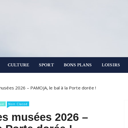
.
 Paris
CULTURE
SPORT
BONS PLANS
LOISIRS
usées 2026 – PAMOJA, le bal à la Porte dorée !
ue
Non Classé
es musées 2026 –