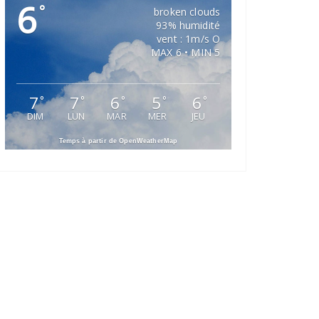
6
°
broken clouds
93% humidité
vent : 1m/s O
MAX 6 • MIN 5
7
7
6
5
6
°
°
°
°
°
DIM
LUN
MAR
MER
JEU
Temps à partir de OpenWeatherMap