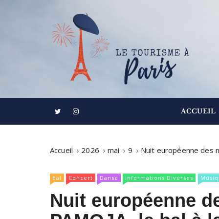
S
k
i
p
t
o
c
o
Informations touristiques, visites, excursions
Le Tourisme à
n
ACCUEIL
t
e
n
Accueil
2026
mai
9
Nuit européenne des m
t
Bal
Concert
Danse
Informations Diverses
Musiq
Nuit européenne d