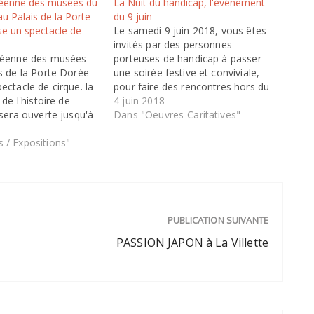
péenne des musées du
La Nuit du handicap, l'événement
u Palais de la Porte
du 9 juin
e un spectacle de
Le samedi 9 juin 2018, vous êtes
invités par des personnes
péenne des musées
porteuses de handicap à passer
s de la Porte Dorée
une soirée festive et conviviale,
ectacle de cirque. la
pour faire des rencontres hors du
 de l'histoire de
commun ! Au programme : Apéro,
4 juin 2018
 sera ouverte jusqu'à
musiques, spectacles,
Dans "Oeuvres-Caritatives"
ons permanentes et
témoignages, films… Les
emporaires seront en
 / Expositions"
personnes handicapées révèleront
t une programmation
leurs talents ! La nuit du handicap
ur du cirque vous
c’est :…
nt proposée. La
PUBLICATION SUIVANTE
PASSION JAPON à La Villette