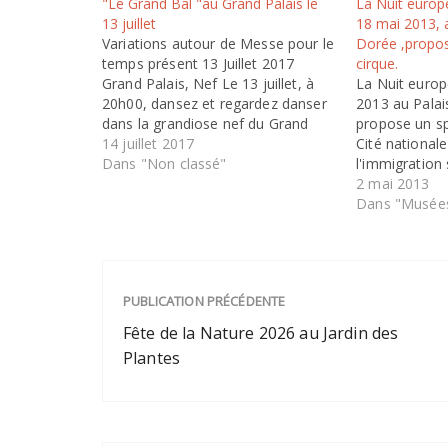
"Le Grand Bal "au Grand Palais le
La Nuit euro
13 juillet
18 mai 2013, a
Variations autour de Messe pour le
Dorée ,propos
temps présent 13 Juillet 2017
cirque.
Grand Palais, Nef Le 13 juillet, à
La Nuit euro
20h00, dansez et regardez danser
2013 au Palai
dans la grandiose nef du Grand
propose un sp
Palais ! Sept chorégraphes de
14 juillet 2017
Cité nationale
talent réinterprèteront à leur
Dans "Non classé"
l'immigration
manière, hip-hop, danse africaine,
23h. Collecti
2 mai 2013
krump ou bien danse
expositions t
Dans "Musées
contemporaine, la célèbre Messe…
accès libre e
spéciale auto
sera égaleme
compagnie…
PUBLICATION PRÉCÉDENTE
Fête de la Nature 2026 au Jardin des
Plantes