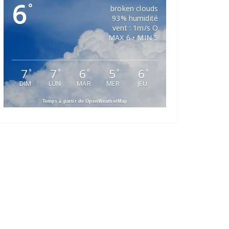
6
°
broken clouds
93% humidité
vent : 1m/s O
MAX 6 • MIN 5
7
7
6
5
6
°
°
°
°
°
DIM
LUN
MAR
MER
JEU
Temps à partir de OpenWeatherMap