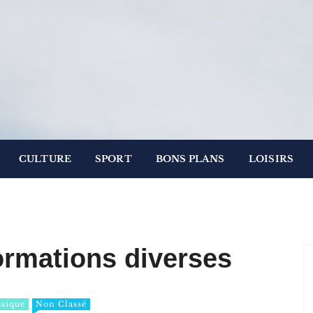
.
 Paris
CULTURE
SPORT
BONS PLANS
LOISIRS
ormations diverses
sique
Non Classé