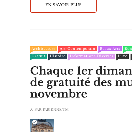
EN SAVOIR PLUS
Architecture
Art-Contemporain
Beaux Arts
Bon
Gratuit
Histoire
Informations Diverses
Luxe
Chaque 1er dimanc
de gratuité des mu
novembre
PAR
FABIENNE TM