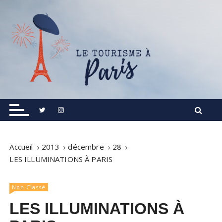
S
k
i
p
t
o
c
o
Informations touristiques, visites, excursions.
Le Tourisme à Paris
n
t
e
n
Accueil
2013
décembre
28
t
LES ILLUMINATIONS À PARIS
Non Classé
LES ILLUMINATIONS À