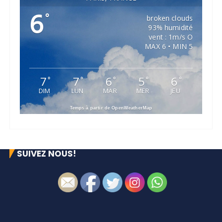
6
°
broken clouds
93% humidité
vent : 1m/s O
MAX 6 • MIN 5
7
7
6
5
6
°
°
°
°
°
DIM
LUN
MAR
MER
JEU
Temps à partir de OpenWeatherMap
SUIVEZ NOUS!