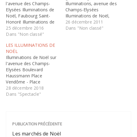
l'avenue des Champs-
Illuminations, avenue des
Elysées Illuminations de
Champs-Elysées
Noël, Faubourg Saint-
Illuminations de Noël,
Honoré Illuminations de
avenue Montaigne
26 décembre 2011
Noël, place Vendôme et
25 décembre 2016
Illuminations-bercy-village
Dans "Non classé"
alentours Illuminations de
Dans "Non classé"
Cour Saint Emilion, Paris
Noël sur l'avenue
12e Métro : Cour Saint-
LES ILLUMINATIONS DE
Montaigne Illuminations
Emilion Illuminations,
NOËL
de Noël, Forum des
place Vendôme
Illuminations de Noël sur
Halles Illuminations de
Illuminations de Noël au
l'avenue des Champs-
Noël à Bercy Village
Forum des Halles
Elysées Boulevard
Illuminations de Noël au
Illuminations au Viaduc
Haussmann Place
Viaduc des Arts
des Arts La féerie des
Vendôme - Place
constellations Avenue
Vendôme, Paris Bercy
28 décembre 2018
Daumesnil, Paris 12e
Village - Cour Saint-
Dans "Spectacle"
Émilion, Paris Christmas
Montaigne Avenue
Montaigne - Des Champs-
Elysées à la place de
PUBLICATION PRÉCÉDENTE
l'Alma, Paris La rue du
Faubourg Saint-Honoré
Les marchés de Noël
se part de ses plus belles