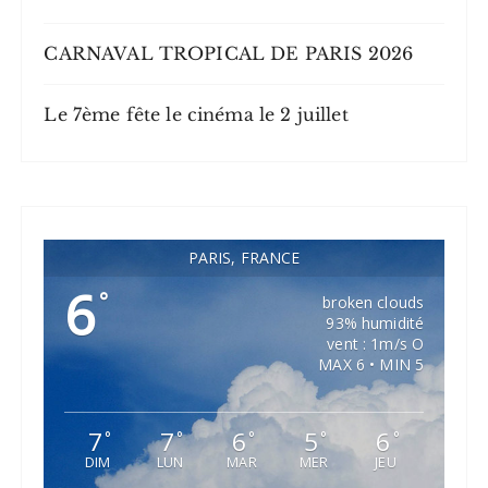
CARNAVAL TROPICAL DE PARIS 2026
Le 7ème fête le cinéma le 2 juillet
PARIS, FRANCE
6
°
broken clouds
93% humidité
vent : 1m/s O
MAX 6 • MIN 5
7
7
6
5
6
°
°
°
°
°
DIM
LUN
MAR
MER
JEU