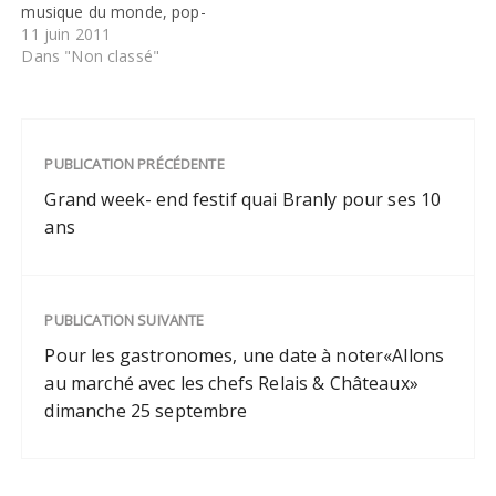
musique du monde, pop-
folk…) dans un cadre
11 juin 2011
bucolique. Cette
Dans "Non classé"
manifestation
exceptionnelle et gratuite
convie, les 11 et 12 juin,
des artistes de talents, qui
PUBLICATION PRÉCÉDENTE
se produisent en dehors
de leur cadre habituel :
Grand week- end festif quai Branly pour ses 10
Eténèsh Wassié…
ans
PUBLICATION SUIVANTE
Pour les gastronomes, une date à noter«Allons
au marché avec les chefs Relais & Châteaux»
dimanche 25 septembre