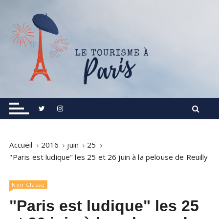
S
k
i
p
t
o
c
o
Informations touristiques, visites, excursions.
Le Tourisme à Paris
n
t
e
n
Accueil
2016
juin
25
t
"Paris est ludique" les 25 et 26 juin à la pelouse de Reuilly
Non Classé
"Paris est ludique" les 25