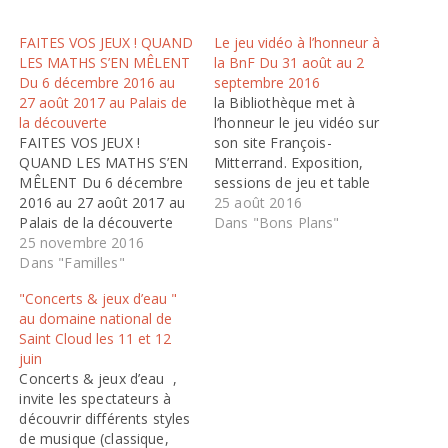
FAITES VOS JEUX ! QUAND
Le jeu vidéo à l’honneur à
LES MATHS S’EN MÊLENT
la BnF Du 31 août au 2
Du 6 décembre 2016 au
septembre 2016
27 août 2017 au Palais de
la Bibliothèque met à
la découverte
l’honneur le jeu vidéo sur
FAITES VOS JEUX !
son site François-
QUAND LES MATHS S’EN
Mitterrand. Exposition,
MÊLENT Du 6 décembre
sessions de jeu et table
2016 au 27 août 2017 au
ronde sont au
25 août 2016
Palais de la découverte
programme de ces trois
Dans "Bons Plans"
“Les formules
25 novembre 2016
jours qui mêleront
mathématiques liées aux
Dans "Familles"
légèreté, recherche et jeu.
probabilités font partie de
. Depuis 1992, les éditeurs
"Concerts & jeux d’eau "
ces thèmes un peu ardus
ont l’obligation de
au domaine national de
que le Palais de la
déposer les jeux vidéos
Saint Cloud les 11 et 12
découverte rend non
distribués en France. La
juin
seulement accessibles
collection du…
Concerts & jeux d’eau ,
mais aussi ludiques,
invite les spectateurs à
pour…
découvrir différents styles
de musique (classique,