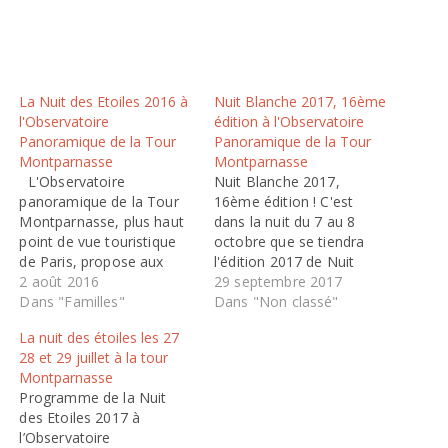
La Nuit des Etoiles 2016 à
Nuit Blanche 2017, 16ème
l'Observatoire
édition à l'Observatoire
Panoramique de la Tour
Panoramique de la Tour
Montparnasse
Montparnasse
L'Observatoire
Nuit Blanche 2017,
panoramique de la Tour
16ème édition ! C'est
Montparnasse, plus haut
dans la nuit du 7 au 8
point de vue touristique
octobre que se tiendra
de Paris, propose aux
l'édition 2017 de Nuit
passionnés de venir
2 août 2016
Blanche, à Paris. Chaque
29 septembre 2017
admirer le ciel scintillant
Dans "Familles"
année, cette
Dans "Non classé"
les 5,6 et 7 août 2016 lors
manifestation gratuite et
La nuit des étoiles les 27
de la Nuit des Etoiles
ouverte à tous accueille
28 et 29 juillet à la tour
2016. Pour cette 26ème
plusieurs millions de
Montparnasse
édition, les étoiles en
visiteurs. Au cœur de
Programme de la Nuit
dévoileront un peu plus
l'espace public, en plein
des Etoiles 2017 à
sur une…
air ou dans des…
l’Observatoire