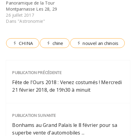
Panoramique de la Tour
Montparnasse Les 28, 29
et 30 juillet prochains ,
26 juillet 2017
l’Observatoire
Dans "Astronomie"
Panoramique de la Tour
Montparnasse invite
petits et
CHINA
chine
nouvel an chinois
grands,passionnés et
amateurs, à vivre LaNuit
des Etoiles au plus près
du ciel Partez à la
recherche de…
PUBLICATION PRÉCÉDENTE
Fête de l'Ours 2018 : Venez costumés ! Mercredi
21 février 2018, de 19h30 à minuit
PUBLICATION SUIVANTE
Bonhams au Grand Palais le 8 février pour sa
superbe vente d'automobiles ...