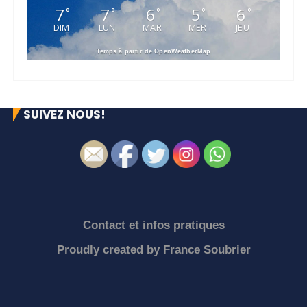
7
7
6
5
6
°
°
°
°
°
DIM
LUN
MAR
MER
JEU
Temps à partir de OpenWeatherMap
SUIVEZ NOUS!
Contact et infos pratiques
Proudly created by
France Soubrier