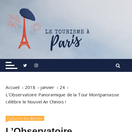
S
k
i
p
t
o
c
o
Informations touristiques, visites, excursions.
Le Tourisme à Paris
n
t
e
n
Accueil
2018
janvier
24
t
L’Observatoire Panoramique de la Tour Montparnasse
célèbre le Nouvel An Chinois !
Cultures Du Monde
L’Observatoire