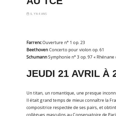
AU TCE
IL Y'A 4 ANS
Farrenc
Ouverture n° 1 op. 23
Beethoven
Concerto pour violon op. 61
Schumann
Symphonie n° 3 op. 97 « Rhénane
JEUDI 21 AVRIL À 
Un titan, un romantique, une presque inconnu
Il était grand temps de mieux connaître la Fr
compositrice respectée de ses pairs, et obti
collègues masculins au Conservatoire de Paris