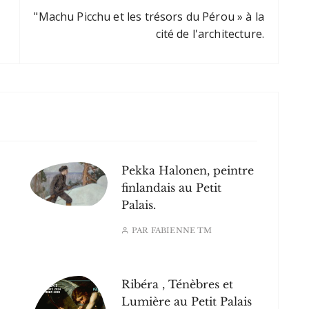
do Amor (Mélodies d´amour),
"Machu Picchu et les trésors du Pérou » à la
Ouve o Silêncio, Pregão da
cité de l'architecture.
Saudade, Acalanto da Rosa, A
mais…
Pekka Halonen, peintre
finlandais au Petit
Palais.
PAR
FABIENNE TM
Ribéra , Ténèbres et
Lumière au Petit Palais