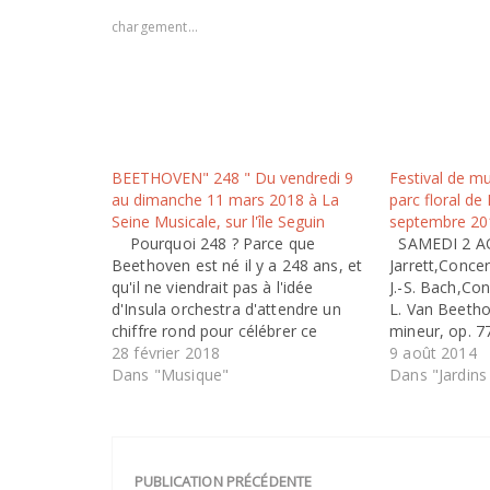
chargement…
BEETHOVEN" 248 " Du vendredi 9
Festival de m
au dimanche 11 mars 2018 à La
parc floral de
Seine Musicale, sur l'île Seguin
septembre 20
Pourquoi 248 ? Parce que
SAMEDI 2 AO
Beethoven est né il y a 248 ans, et
Jarrett,Concer
qu'il ne viendrait pas à l'idée
J.-S. Bach,Co
d'Insula orchestra d'attendre un
L. Van Beetho
chiffre rond pour célébrer ce
mineur, op. 7
compositeur génial ! Deux ans
28 février 2018
Ecossaises, W
9 août 2014
avant les réjouissances officielles,
Dans "Musique"
Ragtime Andre
Dans "Jardins 
Insula orchestra commence les
piano DIMA
célébrations, avec quelques-uns
A. Essyad, Ne
des derniers quatuors,…
Ligeti, Quatu
PUBLICATION PRÉCÉDENTE