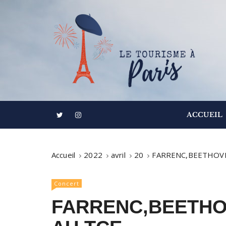
S
k
i
p
t
o
c
o
Informations touristiques, visites, excursions
Le Tourisme à
n
ACCUEIL
t
e
n
Accueil
2022
avril
20
FARRENC,BEETHOV
t
Concert
FARRENC,BEETHO