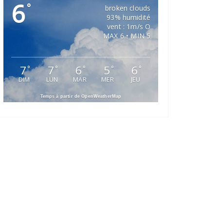
6
°
broken clouds
93% humidité
vent : 1m/s O
MAX 6 • MIN 5
7
7
6
5
6
°
°
°
°
°
DIM
LUN
MAR
MER
JEU
Temps à partir de OpenWeatherMap