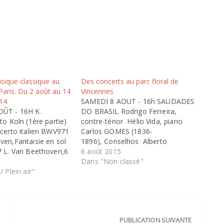
usique classique au
Des concerts au parc floral de
 Paris. Du 2 août au 14
Vincennes
14.
SAMEDI 8 AOUT - 16h SAUDADES
ÛT - 16H K.
DO BRASIL Rodrigo Ferreira,
to Koln (1ère partie)
contre-ténor Hélio Vida, piano
ncerto italien BWV971
Carlos GOMES (1836-
ven,Fantaisie en sol
1896), Conselhos Alberto
7 L. Van Beethoven,6
NEPOMUCENO (1864-
6 août 2015
o0 83 S. Joplin,5
1920), Trovas Lorenzo
Dans "Non classé"
i Korobeinikov,
/ Plein air"
FERNANDEZ (1897-1948), Dentro
NCHE 3 AOÛT - 16H
da Noite, Berceuse da Onda,
ver More G.
Canção Sertaneja, Nega Fulô
or à cordes n°1 C.…
Jayme OVALLE (1894-
1955), Azulão Cláudio
PUBLICATION SUIVANTE
SANTORO (1919-1989), Canções