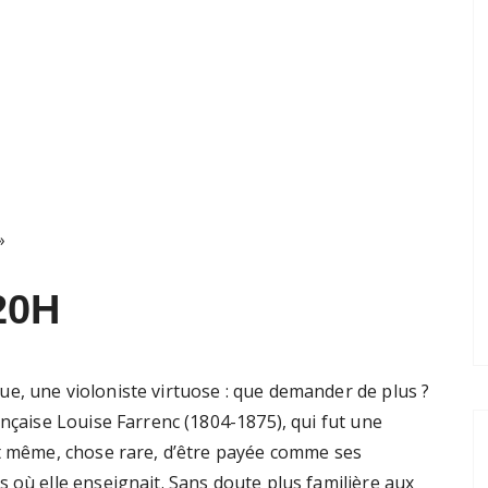
 »
20H
e, une violoniste virtuose : que demander de plus ?
ançaise Louise Farrenc (1804-1875), qui fut une
nt même, chose rare, d’être payée comme ses
 où elle enseignait. Sans doute plus familière aux