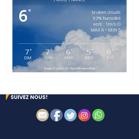
6
°
broken clouds
93% humidité
vent : 1m/s O
MAX 6 • MIN 5
7
7
6
5
6
°
°
°
°
°
DIM
LUN
MAR
MER
JEU
Temps à partir de OpenWeatherMap
SUIVEZ NOUS!