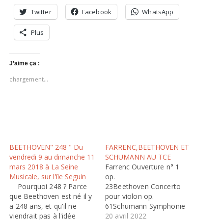
Twitter
Facebook
WhatsApp
Plus
J’aime ça :
chargement…
BEETHOVEN" 248 " Du
FARRENC,BEETHOVEN ET
vendredi 9 au dimanche 11
SCHUMANN AU TCE
mars 2018 à La Seine
Farrenc Ouverture n° 1
Musicale, sur l'île Seguin
op.
Pourquoi 248 ? Parce
23Beethoven Concerto
que Beethoven est né il y
pour violon op.
a 248 ans, et qu'il ne
61Schumann Symphonie
viendrait pas à l'idée
n° 3 op. 97 « Rhénane »
20 avril 2022