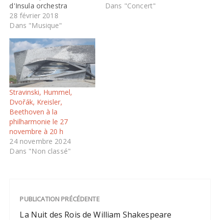
d'Insula orchestra
JEUDI 21 AVRIL À 20H Un
Dans "Concert"
d'attendre un chiffre rond
28 février 2018
titan, un romantique, une
pour célébrer ce
Dans "Musique"
presque inconnue, une
compositeur génial ! Deux
violoniste virtuose : que
ans avant les
demander de plus ? Il était
réjouissances officielles,
grand temps de mieux
Insula orchestra
connaître la Française
commence les
Louise Farrenc (1804-
célébrations, avec
1875), qui fut une…
Stravinski, Hummel,
quelques-uns des derniers
Dvořák, Kreisler,
quatuors,…
Beethoven à la
philharmonie le 27
novembre à 20 h
24 novembre 2024
Dans "Non classé"
PUBLICATION PRÉCÉDENTE
La Nuit des Rois de William Shakespeare