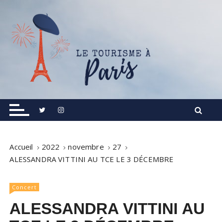
S
k
i
p
t
o
c
o
Informations touristiques, visites, excursions.
Le Tourisme à Paris
n
t
e
n
Accueil
2022
novembre
27
t
ALESSANDRA VITTINI AU TCE LE 3 DÉCEMBRE
Concert
ALESSANDRA VITTINI AU