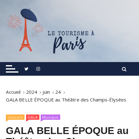
S
k
i
p
t
o
c
o
Informations touristiques, visites, excursions.
Le Tourisme à Paris
n
t
e
n
Accueil
2024
juin
24
t
GALA BELLE ÉPOQUE au Théâtre des Champs-Élysées
Concert
GALA
Musique
GALA BELLE ÉPOQUE au