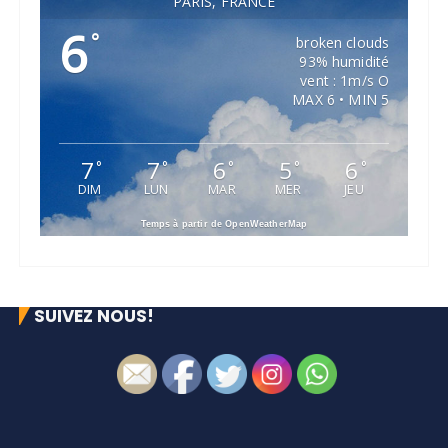
PARIS, FRANCE
6
°
broken clouds
93% humidité
vent : 1m/s O
MAX 6 • MIN 5
7
7
6
5
6
°
°
°
°
°
DIM
LUN
MAR
MER
JEU
Temps à partir de OpenWeatherMap
SUIVEZ NOUS!