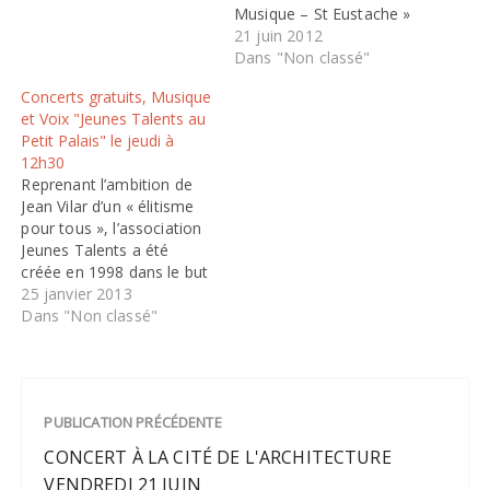
Musique – St Eustache »
classe de chant de Valérie
21 juin 2012
MILLOT : airs d’opéra,
Dans "Non classé"
mélodies, lieder, musique
Concerts gratuits, Musique
sacrée Taïssiya KOLEVA –
et Voix "Jeunes Talents au
soprano : Fauré,
Petit Palais" le jeudi à
Messiaen, Mozart,
12h30
Puccini, Dvorak,…
Reprenant l’ambition de
Jean Vilar d’un « élitisme
pour tous », l’association
Jeunes Talents a été
créée en 1998 dans le but
de promouvoir de jeunes
25 janvier 2013
musiciens et chanteurs
Dans "Non classé"
talentueux en début de
carrière, et de faire
découvrir la musique
classique à un public le
PUBLICATION PRÉCÉDENTE
plus large possible.
14/02/13 :…
CONCERT À LA CITÉ DE L'ARCHITECTURE
VENDREDI 21 JUIN