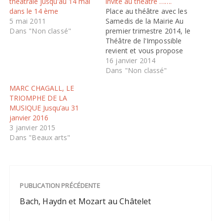
théâtrale jusqu'au 14 mai
invite au théatre …….
dans le 14 ème
Place au théâtre avec les
5 mai 2011
Samedis de la Mairie Au
Dans "Non classé"
premier trimestre 2014, le
Théâtre de l'Impossible
revient et vous propose
trois spectacles autour de
16 janvier 2014
grands auteurs ! Entrée
Dans "Non classé"
libre dans la limite des
MARC CHAGALL, LE
places disponibles Samedi
TRIOMPHE DE LA
8 février à 16h "Oh mon
MUSIQUE Jusqu’au 31
frère, mon chéri, mon
janvier 2016
absent" ravages de…
3 janvier 2015
Dans "Beaux arts"
PUBLICATION PRÉCÉDENTE
Bach, Haydn et Mozart au Châtelet