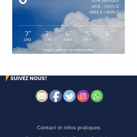
93% humidité
vent : 1m/s O
MAX 6 • MIN 5
7
7
6
5
6
°
°
°
°
°
DIM
LUN
MAR
MER
JEU
Temps à partir de OpenWeatherMap
SUIVEZ NOUS!
Contact et infos pratiques