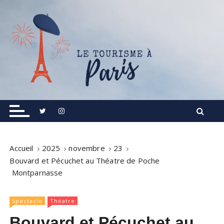
S
k
i
p
t
o
c
o
Informations touristiques, visites, excursions.
Le Tourisme à Paris
n
t
e
n
Accueil
2025
novembre
23
t
Bouvard et Pécuchet au Théatre de Poche
Montparnasse
Spectacle
Théatre
Bouvard et Pécuchet au